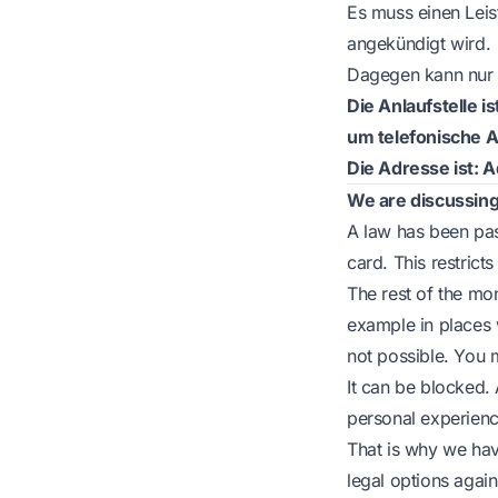
Es muss einen Leis
angekündigt wird.
Dagegen kann nur 
Die Anlaufstelle i
um telefonische 
Die Adresse ist: A
We are discussing
A law has been pas
card. This restric
The rest of the mo
example in places 
not possible. You m
It can be blocked.
personal experienc
That is why we hav
legal options agai