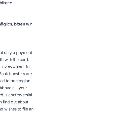
hlkarte
glich, bitten wir
but only a payment
h with the card.
s everywhere, for
Bank transfers are
ted to one region.
Above all, your
 is controversial.
n find out about
o wishes to file an