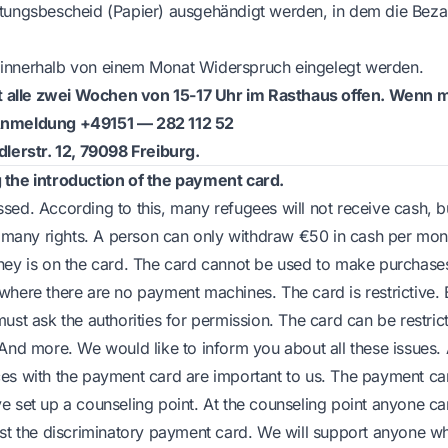
tungsbescheid (Papier) ausgehändigt werden, in dem die Beza
innerhalb von einem Monat Widerspruch eingelegt werden.
st alle zwei Wochen von 15-17 Uhr im Rasthaus offen. Wenn mö
Anmeldung +49151 — 282 112 52
dlerstr. 12, 79098 Freiburg.
 the introduction of the payment card.
sed. According to this, many refugees will not receive cash, 
ts many rights. A person can only withdraw €50 in cash per mont
ney is on the card. The card cannot be used to make purchase
where there are no payment machines. The card is restrictive. 
ust ask the authorities for permission. The card can be restric
 And more. We would like to inform you about all these issues. 
es with the payment card are important to us. The payment card
e set up a counseling point. At the counseling point anyone ca
nst the discriminatory payment card. We will support anyone wh