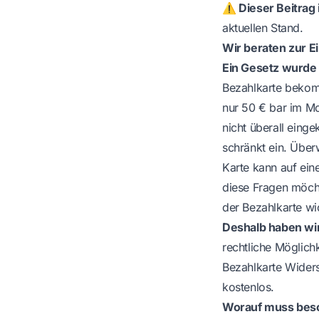
⚠️ Dieser Beitrag i
aktuellen Stand.
Wir beraten zur E
Ein Gesetz wurde
Bezahlkarte bekom
nur 50 € bar im Mo
nicht überall einge
schränkt ein. Über
Karte kann auf ein
diese Fragen möcht
der Bezahlkarte wic
Deshalb haben wir 
rechtliche Möglich
Bezahlkarte Widers
kostenlos.
Worauf muss beso