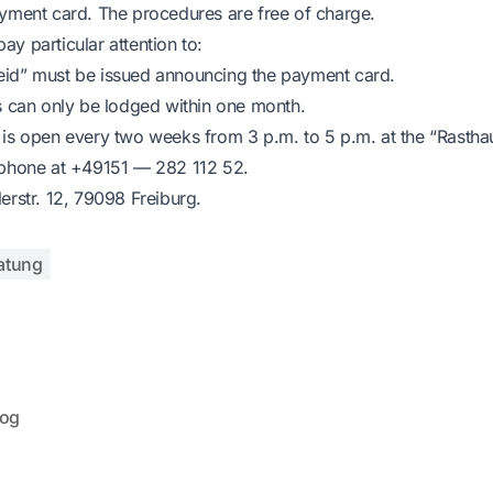
ayment card. The procedures are free of charge.
y particular attention to:
eid” must be issued announcing the payment card.
is can only be lodged within one month.
 is open every two weeks from 3 p.m. to 5 p.m. at the “Rasthaus
 phone at +49151 — 282 112 52.
erstr. 12, 79098 Freiburg.
atung
log